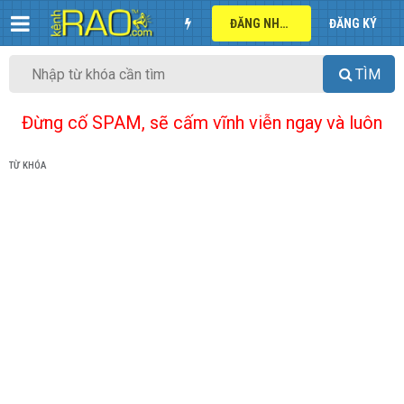
ĐĂNG NHẬP
ĐĂNG KÝ
TÌM
Đừng cố SPAM, sẽ cấm vĩnh viễn ngay và luôn
TỪ KHÓA