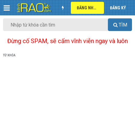
ĐĂNG NHẬP
ĐĂNG KÝ
TÌM
Đừng cố SPAM, sẽ cấm vĩnh viễn ngay và luôn
TỪ KHÓA