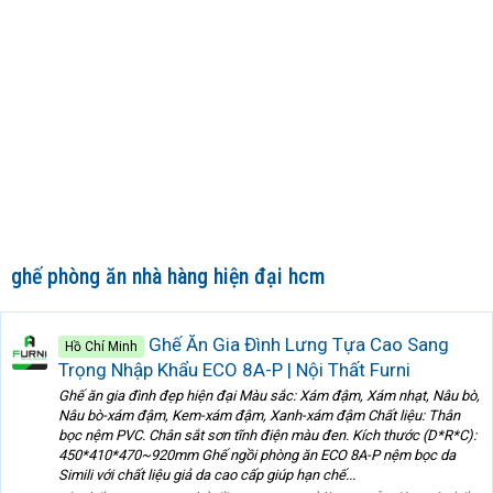
ghế phòng ăn nhà hàng hiện đại hcm
Ghế Ăn Gia Đình Lưng Tựa Cao Sang
Hồ Chí Minh
Trọng Nhập Khẩu ECO 8A-P | Nội Thất Furni
Ghế ăn gia đình đẹp hiện đại Màu sắc: Xám đậm, Xám nhạt, Nâu bò,
Nâu bò-xám đậm, Kem-xám đậm, Xanh-xám đậm Chất liệu: Thân
bọc nệm PVC. Chân sắt sơn tĩnh điện màu đen. Kích thước (D*R*C):
450*410*470~920mm Ghế ngồi phòng ăn ECO 8A-P nệm bọc da
Simili với chất liệu giả da cao cấp giúp hạn chế...