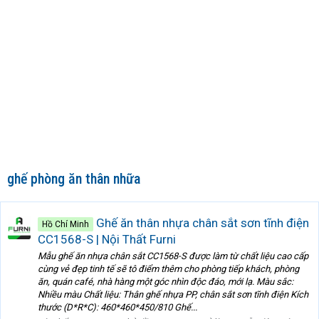
ghế phòng ăn thân nhữa
Ghế ăn thân nhựa chân sắt sơn tĩnh điện
Hồ Chí Minh
CC1568-S | Nội Thất Furni
Mẫu ghế ăn nhựa chân sắt CC1568-S được làm từ chất liệu cao cấp
cùng vẻ đẹp tinh tế sẽ tô điểm thêm cho phòng tiếp khách, phòng
ăn, quán café, nhà hàng một góc nhìn độc đáo, mới lạ. Màu sắc:
Nhiều màu Chất liệu: Thân ghế nhựa PP, chân sắt sơn tĩnh điện Kích
thước (D*R*C): 460*460*450/810 Ghế...