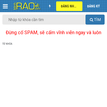
ĐĂNG NHẬP
ĐĂNG KÝ
TÌM
Đừng cố SPAM, sẽ cấm vĩnh viễn ngay và luôn
TỪ KHÓA