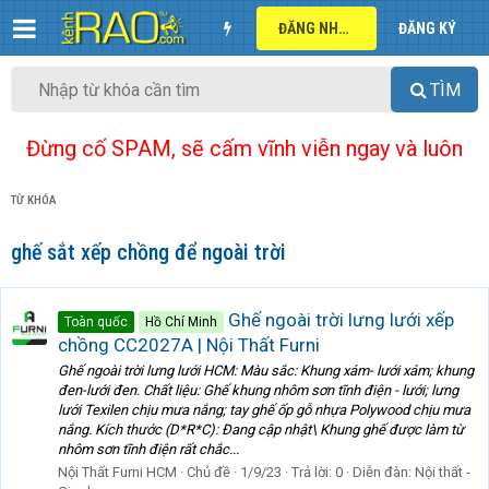
ĐĂNG NHẬP
ĐĂNG KÝ
TÌM
Đừng cố SPAM, sẽ cấm vĩnh viễn ngay và luôn
TỪ KHÓA
ghế sắt xếp chồng để ngoài trời
Ghế ngoài trời lưng lưới xếp
Toàn quốc
Hồ Chí Minh
chồng CC2027A | Nội Thất Furni
Ghế ngoài trời lưng lưới HCM: Màu sắc: Khung xám- lưới xám; khung
đen-lưới đen. Chất liệu: Ghế khung nhôm sơn tĩnh điện - lưới; lưng
lưới Texilen chịu mưa nắng; tay ghế ốp gỗ nhựa Polywood chịu mưa
nắng. Kích thước (D*R*C): Đang cập nhật\ Khung ghế được làm từ
nhôm sơn tĩnh điện rất chắc...
Nội Thất Furni HCM
Chủ đề
1/9/23
Trả lời: 0
Diễn đàn:
Nội thất -