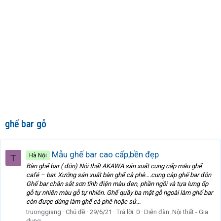
ghế bar gỗ
Mẫu ghế bar cao cấp,bền đẹp
Hà Nội
T
Bàn ghế bar ( đôn) Nội thất AKAWA sản xuất cung cấp mẫu ghế
café – bar. Xưởng sản xuất bàn ghế cà phê….cung câp ghế bar đôn
Ghế bar chân sắt sơn tĩnh điện màu đen, phần ngồi và tựa lưng ốp
gỗ tự nhiên màu gỗ tự nhiên. Ghế quầy ba mặt gỗ ngoài làm ghế bar
còn được dùng làm ghế cà phê hoặc sử...
truonggiang
Chủ đề
29/6/21
Trả lời: 0
Diễn đàn:
Nội thất - Gia
dụng