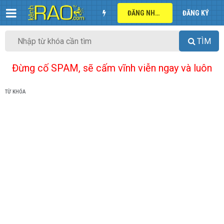
ĐĂNG NHẬP
ĐĂNG KÝ
TÌM
Đừng cố SPAM, sẽ cấm vĩnh viễn ngay và luôn
TỪ KHÓA