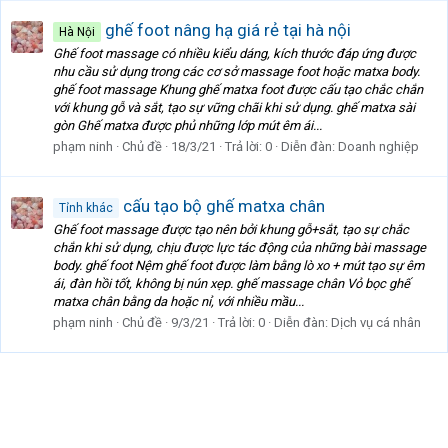
ghế foot nâng hạ giá rẻ tại hà nội
Hà Nội
Ghế foot massage có nhiều kiểu dáng, kích thước đáp ứng được
nhu cầu sử dụng trong các cơ sở massage foot hoặc matxa body.
ghế foot massage Khung ghế matxa foot được cấu tạo chắc chắn
với khung gỗ và sắt, tạo sự vững chãi khi sử dụng. ghế matxa sài
gòn Ghế matxa được phủ những lớp mút êm ái...
phạm ninh
Chủ đề
18/3/21
Trả lời: 0
Diễn đàn:
Doanh nghiệp
cấu tạo bộ ghế matxa chân
Tỉnh khác
Ghế foot massage được tạo nên bởi khung gỗ+sắt, tạo sự chắc
chắn khi sử dụng, chịu được lực tác động của những bài massage
body. ghế foot Nệm ghế foot được làm bằng lò xo + mút tạo sự êm
ái, đàn hồi tốt, không bị nún xẹp. ghế massage chân Vỏ bọc ghế
matxa chân bằng da hoặc nỉ, với nhiều mầu...
phạm ninh
Chủ đề
9/3/21
Trả lời: 0
Diễn đàn:
Dịch vụ cá nhân