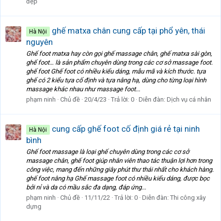
đẹp
ghế matxa chân cung cấp tại phổ yên, thái
Hà Nội
nguyên
Ghế foot matxa hay còn gọi ghế massage chân, ghế matxa sài gòn,
ghế foot… là sản phẩm chuyên dùng trong các cơ sở massage foot.
ghế foot Ghế foot có nhiều kiểu dáng, mẫu mã và kích thước. tựa
ghế có 2 kiểu tựa cố định và tựa nâng hạ, dùng cho từng loại hình
massage khác nhau như massage foot...
phạm ninh
Chủ đề
20/4/23
Trả lời: 0
Diễn đàn:
Dịch vụ cá nhân
cung cấp ghế foot cố định giá rẻ tại ninh
Hà Nội
bình
Ghế foot massage là loại ghế chuyên dùng trong các cơ sở
massage chân, ghế foot giúp nhân viên thao tác thuận lợi hơn trong
công việc, mang đến những giây phút thư thái nhất cho khách hàng.
ghế foot nâng hạ Ghế massage foot có nhiều kiểu dáng, được bọc
bởi nỉ và da có mầu sắc đa dạng, đáp ứng...
phạm ninh
Chủ đề
11/11/22
Trả lời: 0
Diễn đàn:
Thi công xây
dựng