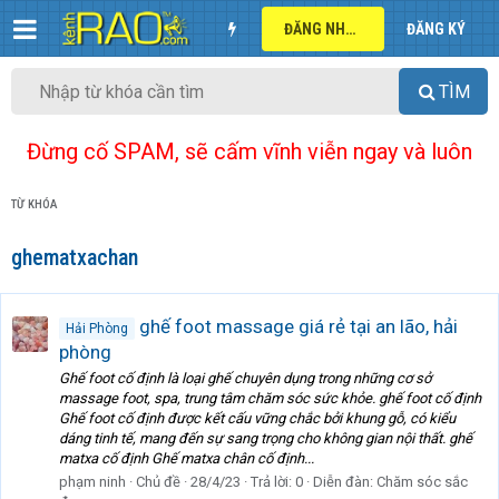
ĐĂNG NHẬP
ĐĂNG KÝ
TÌM
Đừng cố SPAM, sẽ cấm vĩnh viễn ngay và luôn
TỪ KHÓA
ghematxachan
ghế foot massage giá rẻ tại an lão, hải
Hải Phòng
phòng
Ghế foot cố định là loại ghế chuyên dụng trong những cơ sở
massage foot, spa, trung tâm chăm sóc sức khỏe. ghế foot cố định
Ghế foot cố định được kết cấu vững chắc bởi khung gỗ, có kiểu
dáng tinh tế, mang đến sự sang trọng cho không gian nội thất. ghế
matxa cố định Ghế matxa chân cố định...
phạm ninh
Chủ đề
28/4/23
Trả lời: 0
Diễn đàn:
Chăm sóc sắc