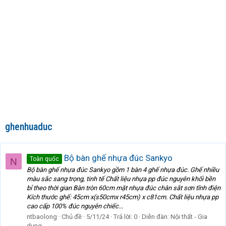
ghenhuaduc
Bộ bàn ghế nhựa đúc Sankyo
Toàn quốc
N
Bộ bàn ghế nhựa đúc Sankyo gồm 1 bàn 4 ghế nhựa đúc. Ghế nhiều
màu sắc sang trọng, tinh tế Chất liệu nhựa pp đúc nguyên khối bền
bỉ theo thời gian Bàn tròn 60cm mặt nhựa đúc chân sắt sơn tĩnh điện
Kích thước ghế: 45cm x(s50cmx r45cm) x c81cm. Chất liệu nhựa pp
cao cấp 100% đúc nguyên chiếc...
ntbaolong
Chủ đề
5/11/24
Trả lời: 0
Diễn đàn:
Nội thất - Gia
dụng