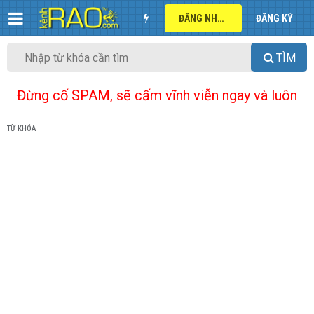
ĐĂNG NHẬP
ĐĂNG KÝ
TÌM
Đừng cố SPAM, sẽ cấm vĩnh viễn ngay và luôn
TỪ KHÓA