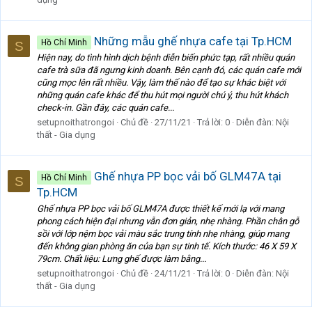
Những mẫu ghế nhựa cafe tại Tp.HCM
Hồ Chí Minh
S
Hiện nay, do tình hình dịch bệnh diễn biến phức tạp, rất nhiều quán
cafe trà sữa đã ngưng kinh doanh. Bên cạnh đó, các quán cafe mới
cũng mọc lên rất nhiều. Vậy, làm thế nào để tạo sự khác biệt với
những quán cafe khác để thu hút mọi người chú ý, thu hút khách
check-in. Gần đây, các quán cafe...
setupnoithatrongoi
Chủ đề
27/11/21
Trả lời: 0
Diễn đàn:
Nội
thất - Gia dụng
Ghế nhựa PP bọc vải bố GLM47A tại
Hồ Chí Minh
S
Tp.HCM
Ghế nhựa PP bọc vải bố GLM47A được thiết kế mới lạ với mang
phong cách hiện đại nhưng vẫn đơn giản, nhẹ nhàng. Phần chân gỗ
sồi với lớp nệm bọc vải màu sắc trung tính nhẹ nhàng, giúp mang
đến không gian phòng ăn của bạn sự tinh tế. Kích thước: 46 X 59 X
79cm. Chất liệu: Lưng ghế được làm bằng...
setupnoithatrongoi
Chủ đề
24/11/21
Trả lời: 0
Diễn đàn:
Nội
thất - Gia dụng