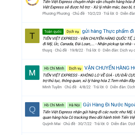
Tiến Việt Express chuyên nhận vận chuyển hàng hóa đi 
Việt Express sẽ được hỗ trợ: - Xử lý nhãn mác, bao bì, 
Phương Phương
Chủ đề
10/2/23
Trả lời: 0
Diễn đà
gửi hàng Thực phẩm đ
Toàn quốc
Dịch vụ
T
TIẾN VIỆT EXPRESS - VẬN CHUYỂN HÀNG QUỐC TẾ, 21KG 
đi Mỹ, Úc, Canada, Đài Loan,.... - Nhận pickup tại nhà -
thuyq
Chủ đề
19/8/22
Trả lời: 0
Diễn đàn:
Dịch vụ 
VẬN CHUYỂN HÀNG H
Hồ Chí Minh
Dịch vụ
TIẾN VIỆT EXPRESS - KHÔNG LO VỀ GIÁ - ƯU ĐÃI CỰC LỚN 
trợ thủ tục, thông quan, xử lý hàng hóa 2.Tem nhãn đầy 
Minh Tuyền
Chủ đề
4/8/22
Trả lời: 0
Diễn đàn:
Dịch
Gửi Hàng Đi Nước Ngoài
Hồ Chí Minh
Hà Nội
Q
Tiến Việt Express nhận gửi hàng đi các nước như Mỹ, Ca
quan hàng hóa Có tracking theo dõi hành trình Tiến Vi
Quỳnh Mai
Chủ đề
30/7/22
Trả lời: 0
Diễn đàn:
Dịc