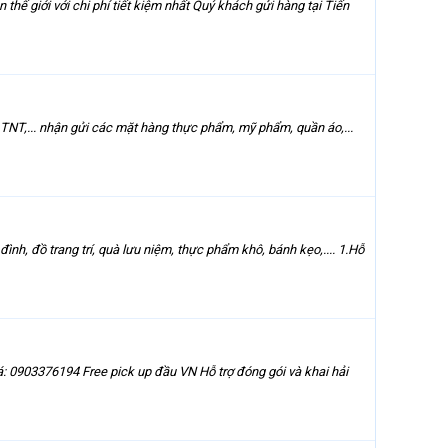
hế giới với chi phí tiết kiệm nhất Quý khách gửi hàng tại Tiến
T,... nhận gửi các mặt hàng thực phẩm, mỹ phẩm, quần áo,...
h, đồ trang trí, quà lưu niệm, thực phẩm khô, bánh kẹo,.... 1.Hỗ
iá: 0903376194 Free pick up đầu VN Hỗ trợ đóng gói và khai hải