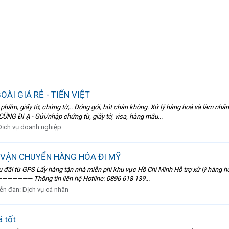
ÀI GIÁ RẺ - TIẾN VIỆT
ẩm, giấy tờ, chứng từ,.. Đóng gói, hút chân không. Xử lý hàng hoá và làm nhãn
NG ĐI Ạ - Gửi/nhập chứng từ, giấy tờ, visa, hàng mẫu...
Dịch vụ doanh nghiệp
VẬN CHUYỂN HÀNG HÓA ĐI MỸ
đãi từ GPS Lấy hàng tận nhà miễn phí khu vực Hồ Chí Minh Hỗ trợ xử lý hàng hoá
————— Thông tin liên hệ Hotline: 0896 618 139...
ễn đàn:
Dịch vụ cá nhân
 tốt