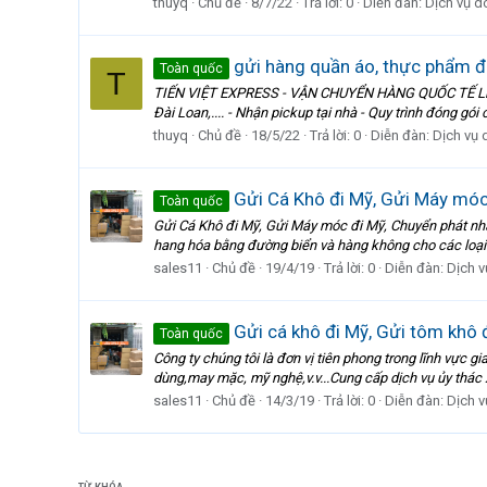
thuyq
Chủ đề
8/7/22
Trả lời: 0
Diễn đàn:
Dịch vụ d
gửi hàng quần áo, thực phẩm đi
Toàn quốc
T
TIẾN VIỆT EXPRESS - VẬN CHUYỂN HÀNG QUỐC TẾ Liên kế
Đài Loan,.... - Nhận pickup tại nhà - Quy trình đóng gói
thuyq
Chủ đề
18/5/22
Trả lời: 0
Diễn đàn:
Dịch vụ 
Gửi Cá Khô đi Mỹ, Gửi Máy móc 
Toàn quốc
Gửi Cá Khô đi Mỹ, Gửi Máy móc đi Mỹ, Chuyển phát nhan
hang hóa bằng đường biển và hàng không cho các loại 
sales11
Chủ đề
19/4/19
Trả lời: 0
Diễn đàn:
Dịch 
Gửi cá khô đi Mỹ, Gửi tôm khô 
Toàn quốc
Công ty chúng tôi là đơn vị tiên phong trong lĩnh vực
dùng,may mặc, mỹ nghệ,v.v...Cung cấp dịch vụ ủy thác
sales11
Chủ đề
14/3/19
Trả lời: 0
Diễn đàn:
Dịch 