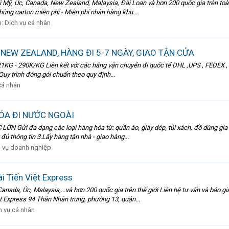
Mỹ, Úc, Canada, New Zealand, Malaysia, Đài Loan và hơn 200 quốc gia trên toàn t
thùng carton miễn phí - Miễn phí nhận hàng khu...
n:
Dịch vụ cá nhân
i NEW ZEALAND, HÀNG ĐI 5-7 NGÀY, GIAO TẬN CỬA
- 290K/KG Liên kết với các hãng vận chuyển đi quốc tế DHL ,UPS , FEDEX , TN
 Quy trình đóng gói chuẩn theo quy định...
cá nhân
ÓA ĐI NƯỚC NGOÀI
Gửi đa dạng các loại hàng hóa từ: quần áo, giày dép, túi xách, đồ dùng gia đìn
đủ thông tin 3.Lấy hàng tận nhà - giao hàng...
 vụ doanh nghiệp
 Tiến Việt Express
nada, Úc, Malaysia,...và hơn 200 quốc gia trên thế giới Liên hệ tư vấn và báo g
ệt Express 94 Thân Nhân trung, phường 13, quận...
h vụ cá nhân