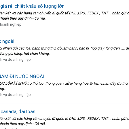
giá rẻ, chiết khấu số lượng lớn
t với các hãng vận chuyển đi quốc tế DHL ,UPS , FEDEX , TNT,... nhận gửi cá
 chuẩn theo quy định - Có mã...
doanh nghiệp
c ngoài
 loại bánh trung thu, đồ làm bánh, bao bì, hộp giấy, lồng đèn,..... đi các nước. ----
đóng gói hàng, hút chân không...
ch vụ doanh nghiệp
NAM ĐI NƯỚC NGOÀI
LỚN 💥 🛫Hỗ trợ thủ tục, thông quan, xử lý hàng hóa 📝Tem nhãn đầy đủ thông 
g...
ch vụ doanh nghiệp
 canada, đài loan
t với các hãng vận chuyển đi quốc tế DHL ,UPS , FEDEX , TNT,... nhận gửi cá
 chuẩn theo quy định - Có mã...