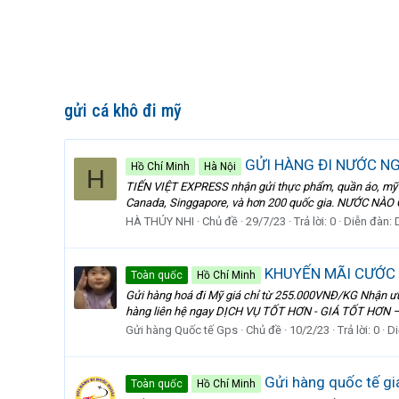
gửi cá khô đi mỹ
GỬI HÀNG ĐI NƯỚC NGO
Hồ Chí Minh
Hà Nội
H
TIẾN VIỆT EXPRESS nhận gửi thực phẩm, quần áo, mỹ ph
Canada, Singgapore, và hơn 200 quốc gia. NƯỚC NÀO CŨ
HÀ THÚY NHI
Chủ đề
29/7/23
Trả lời: 0
Diễn đàn:
KHUYẾN MÃI CƯỚC 
Toàn quốc
Hồ Chí Minh
Gửi hàng hoá đi Mỹ giá chỉ từ 255.000VNĐ/KG Nhận ưu 
hàng liên hệ ngay DỊCH VỤ TỐT HƠN - GIÁ TỐT HƠN ——
Gửi hàng Quốc tế Gps
Chủ đề
10/2/23
Trả lời: 0
Di
Gửi hàng quốc tế giá
Toàn quốc
Hồ Chí Minh