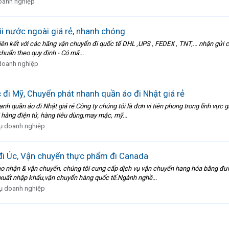
oanh nghiệp
i nước ngoài giá rẻ, nhanh chóng
t với các hãng vận chuyển đi quốc tế DHL ,UPS , FEDEX , TNT,... nhận gửi cá
 chuẩn theo quy định - Có mã...
doanh nghiệp
đi Mỹ, Chuyển phát nhanh quần áo đi Nhật giá rẻ
h quần áo đi Nhật giá rẻ Công ty chúng tôi là đơn vị tiên phong trong lĩnh vực 
hàng điện tử, hàng tiêu dùng,may mặc, mỹ...
vụ doanh nghiệp
đi Úc, Vận chuyển thực phẩm đi Canada
 giao nhận & vận chuyển, chúng tôi cung cấp dịch vụ vận chuyển hang hóa bằng đư
 xuất nhập khẩu,vận chuyển hàng quốc tế.Ngành nghề...
vụ doanh nghiệp