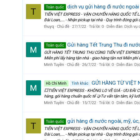
dịch vụ gửi hàng đi nước ngoài 
Toàn quốc
T
TIẾN VIỆT EXPRESS - VẬN CHUYỂN HÀNG QUỐC TẾ Liên kế
Đài Loan,.... - Nhận pickup tại nhà - Quy trình đóng gói
thuyq
Chủ đề
27/7/22
Trả lời: 0
Diễn đàn:
Dịch vụ 
Gửi hàng Tết Trung Thu đi nướ
Toàn quốc
GỬI HÀNG TẾT TRUNG THU CÙNG TIẾN VIỆT EXPRESS Nhận gửi các
Miễn phí lấy hàng tận nhà - giao hàng tận nơi Miễn phí 
Minh Tuyền
Chủ đề
26/7/22
Trả lời: 0
Diễn đàn:
Dị
GỬI HÀNG TỪ VIỆT 
Hồ Chí Minh
Tỉnh khác
💥TIẾN VIỆT EXPRESS - KHÔNG LO VỀ GIÁ - ƯU ĐÃI CỰC 
hàng, gói hàng chuẩn quốc tế 🤝Tư vấn tận tâm, kỹ lưỡn
Minh Tuyền
Chủ đề
15/7/22
Trả lời: 0
Diễn đàn:
Dị
gửi hàng đi nước ngoài, mỹ, úc,
Toàn quốc
T
TIẾN VIỆT EXPRESS - VẬN CHUYỂN HÀNG QUỐC TẾ Liên kế
Đài Loan,.... - Nhận pickup tại nhà - Quy trình đóng gói