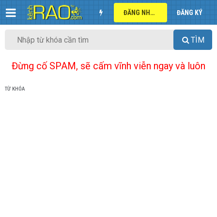
ĐĂNG NHẬP
ĐĂNG KÝ
TÌM
Đừng cố SPAM, sẽ cấm vĩnh viễn ngay và luôn
TỪ KHÓA