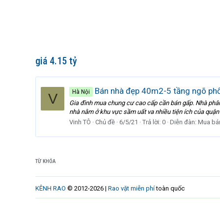
giá 4.15 tỷ
Bán nhà đẹp 40m2-5 tầng ngõ phố 
Hà Nội
V
Gia đình mua chung cư cao cấp cần bán gấp. Nhà phân l
nhà nằm ở khu vực sầm uất va nhiều tiện ích của quận
Vinh TÔ
Chủ đề
6/5/21
Trả lời: 0
Diễn đàn:
Mua bá
TỪ KHÓA
KÊNH RAO
© 2012-2026 |
Rao vặt miễn phí
toàn quốc