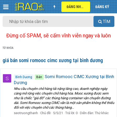
ĐĂNG NHẬP
ĐĂNG KÝ
TÌM
Đừng cố SPAM, sẽ cấm vĩnh viễn ngay và luôn
TỪ KHÓA
giá bán somi romooc cimc xương tại bình dương
Somi Romooc CIMC Xương tại Bình
Bình Dương
Bán
S
Dương
Nhu cầu chuyên chở hàng tải nặng tăng cao, doanh nghiệp ngày
càng mở rộng việc chuyên chở hàng hóa. Mooc xương được xem
như là chiếc “giá đỡ” các thùng hàng container vận chuyển đường
dài. Somi Romooc xương CIMC vẫn là một sản phẩm không thể thiếu
đối với việc chuyên chở các thùng hàng...
seotruongthanh
Chủ đề
5/5/21
Trả lời: 0
Diễn đàn:
Thứ khác