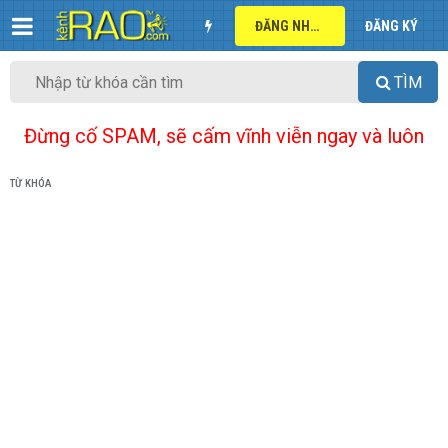
ĐĂNG NHẬP
ĐĂNG KÝ
TÌM
Đừng cố SPAM, sẽ cấm vĩnh viễn ngay và luôn
TỪ KHÓA