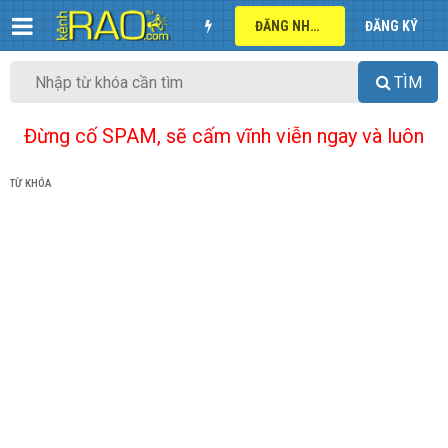
ĐĂNG NHẬP
ĐĂNG KÝ
TÌM
Đừng cố SPAM, sẽ cấm vĩnh viễn ngay và luôn
TỪ KHÓA