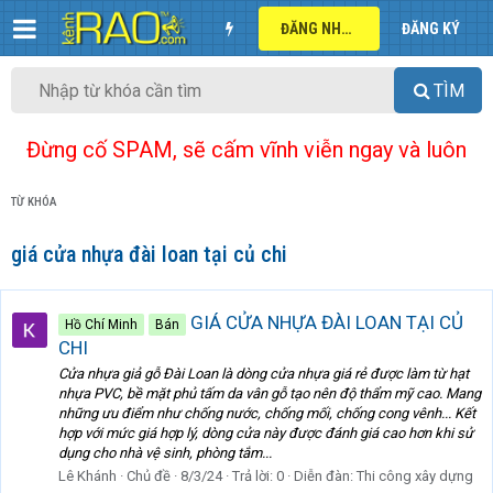
ĐĂNG NHẬP
ĐĂNG KÝ
TÌM
Đừng cố SPAM, sẽ cấm vĩnh viễn ngay và luôn
TỪ KHÓA
giá cửa nhựa đài loan tại củ chi
GIÁ CỬA NHỰA ĐÀI LOAN TẠI CỦ
Hồ Chí Minh
Bán
CHI
Cửa nhựa giả gỗ Đài Loan là dòng cửa nhựa giá rẻ được làm từ hạt
nhựa PVC, bề mặt phủ tấm da vân gỗ tạo nên độ thẩm mỹ cao. Mang
những ưu điểm như chống nước, chống mối, chống cong vênh... Kết
hợp với mức giá hợp lý, dòng cửa này được đánh giá cao hơn khi sử
dụng cho nhà vệ sinh, phòng tắm...
Lê Khánh
Chủ đề
8/3/24
Trả lời: 0
Diễn đàn:
Thi công xây dựng