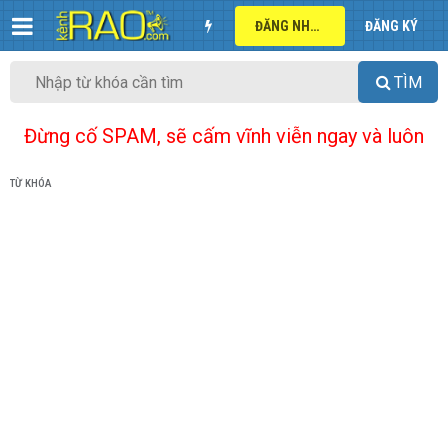
ĐĂNG NHẬP
ĐĂNG KÝ
TÌM
Đừng cố SPAM, sẽ cấm vĩnh viễn ngay và luôn
TỪ KHÓA