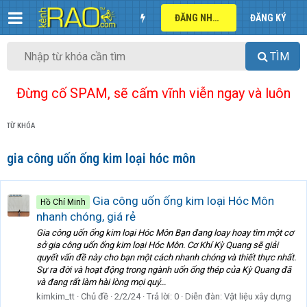
ĐĂNG NHẬP
ĐĂNG KÝ
TÌM
Đừng cố SPAM, sẽ cấm vĩnh viễn ngay và luôn
TỪ KHÓA
gia công uốn ống kim loại hóc môn
Gia công uốn ống kim loại Hóc Môn
Hồ Chí Minh
nhanh chóng, giá rẻ
Gia công uốn ống kim loại Hóc Môn Bạn đang loay hoay tìm một cơ
sở gia công uốn ống kim loại Hóc Môn. Cơ Khí Kỳ Quang sẽ giải
quyết vấn đề này cho bạn một cách nhanh chóng và thiết thực nhất.
Sự ra đời và hoạt động trong ngành uốn ống thép của Kỳ Quang đã
và đang rất làm hài lòng mọi quý...
kimkim_tt
Chủ đề
2/2/24
Trả lời: 0
Diễn đàn:
Vật liệu xây dựng