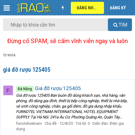
ĐĂNG NHẬP
ĐĂNG KÝ
TÌM
Đừng cố SPAM, sẽ cấm vĩnh viễn ngay và luôn
TỪ KHÓA
giá đỡ rượu 125405
Giá đỡ rượu 125405
Đà Nẵng
F
Giá đỡ rượu 125405 Bán buôn đồ dùng khách sạn, nhà hàng, văn
phòng, đồ dùng gia đình, thiết bị bếp công nghiệp, thiết bị nhà bếp,
vệ sinh công nghiệp, chăn, ga gối đệm, đồ gia dụng nhập khẩu.
FURNOTEL VIETNAM INTERNATIONAL HOTEL EQUIPMENT
SUPPLY Tại Hà Nội: 241a Âu Cơ, Phường Quảng An, Quận Tây...
funotelvietnam
Chủ đề
12/8/20
Trả lời: 0
Diễn đàn:
Điện gia
dụng