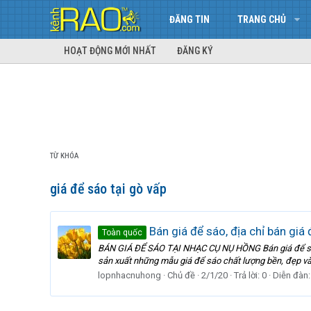
ĐĂNG TIN
TRANG CHỦ
HOẠT ĐỘNG MỚI NHẤT
ĐĂNG KÝ
TỪ KHÓA
giá để sáo tại gò vấp
Bán giá để sáo, địa chỉ bán giá 
Toàn quốc
BÁN GIÁ ĐỂ SÁO TẠI NHẠC CỤ NỤ HỒNG Bán giá để sáo đ
sản xuất những mẫu giá để sáo chất lượng bền, đẹp và 
lopnhacnuhong
Chủ đề
2/1/20
Trả lời: 0
Diễn đàn