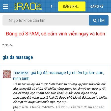
ĐĂNG NHẬP
ĐĂNG KÝ
TÌM
Đừng cố SPAM, sẽ cấm vĩnh viễn ngay và luôn
TỪ KHÓA
gia da massage
giá bộ đá massage tự nhiên tại kim sơn,
Tỉnh khác
ninh bình
Đá bazan là loại đá được hình thành từ những vụ phun trào của núi
lửa, trong đá có chứa rất nhiều năng lượng ion âm và ion dương rất
có lợi trong việc chăm sóc sức khoẻ và sắc đẹp. bộ đá nóng
massage Đá nóng spa là loại đá được chế tác từ đá bazan tự nhiên,
bề mặt đá được làm nhẵn mịn, tạo sự...
phạm ninh
Chủ đề
24/3/25
Trả lời: 0
Diễn đàn:
Chăm sóc sắc