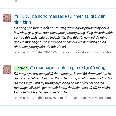
đẹp
đá nóng massage tự nhiên tại gia viễn,
Tỉnh khác
ninh bình
Đá nóng spa từ xưa đến nay thường được người phương tay coi là
liệu pháp giúp giảm đau, còn người phương đông dùng để kích thích
sự trao đổi chất, giúp cơ thể bài tiết, thải độc tốt hơn. bộ đá nóng
spa Đá massage được làm từ đá bazan núi lửa nên trong đá có
chứa năng lượng của trời đất, đá có...
phạm ninh
Chủ đề
20/11/24
Trả lời: 0
Diễn đàn:
Dịch vụ cá nhân
đá massage tự nhiên giá rẻ tại đà nẵng.
Đà Nẵng
Đá nóng spa hay còn gọi là đá massage, là loại đá được chế tác từ
đá bazan tự nhiên được tạo thành từ những vụ phun trào núi lửa. bộ
đá massage Trên thị trường hiện đang có rất nhiều nơi bán đá
massage với nhiều giá và chất lượng đá khác nhau, từ đá tự nhiên
kém chất lượng đến đá nhân tạo. đá...
phạm ninh
Chủ đề
13/5/20
Trả lời: 0
Diễn đàn:
Dịch vụ cá nhân