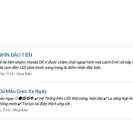
NHÌN ĐẦU TIÊN
thế hệ tiền nhiệm, Honda CR-V được chăm chút ngoại hình một cách tỉ mỉ với nắ
à cụm đèn LED phía trước sang trọng là điểm nhấn đặc biệt...
đàn:
Ô tô - Mua Bán
Đủ Màu Giao Xe Ngay
 ngay ⚪️⚫️🔴🔵🔘 ✔️ Hệ Thống Đèn LED thời trang, hiện đại ✔️ La zăng hợp kim 
ng minh ✔️ Trợ lực lái điện thích ứng với...
n:
Ô tô - Mua Bán