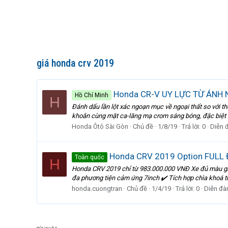
giá honda crv 2019
Honda CR-V UY LỰC TỪ ÁNH 
Hồ Chí Minh
H
Đánh dấu lần lột xác ngoạn mục về ngoại thất so với 
khoắn cùng mặt ca-lăng mạ crom sáng bóng, đặc biệt l
Honda Ôtô Sài Gòn
Chủ đề
1/8/19
Trả lời: 0
Diễn 
Honda CRV 2019 Option FULL 
Toàn quốc
H
Honda CRV 2019 chỉ từ 983.000.000 VNĐ Xe đủ màu giao
đa phương tiện cảm ứng 7inch ✔️ Tích hợp chìa khoá thô
honda.cuongtran
Chủ đề
1/4/19
Trả lời: 0
Diễn đà