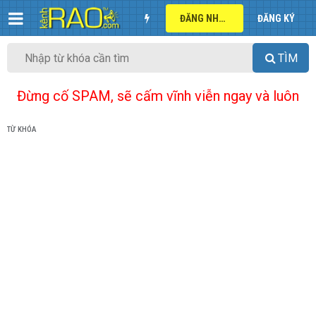
ĐĂNG NHẬP
ĐĂNG KÝ
TÌM
Đừng cố SPAM, sẽ cấm vĩnh viễn ngay và luôn
TỪ KHÓA