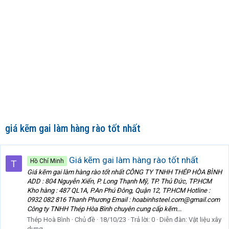
giá kẽm gai làm hàng rào tốt nhất
Giá kẽm gai làm hàng rào tốt nhất
Hồ Chí Minh
T
Giá kẽm gai làm hàng rào tốt nhất CÔNG TY TNHH THÉP HÒA BÌNH
ADD : 804 Nguyễn Xiển, P. Long Thạnh Mỹ, TP. Thủ Đức, TP.HCM
Kho hàng : 487 QL1A, P.An Phú Đông, Quận 12, TP.HCM Hotline :
0932 082 816 Thanh Phương Email : hoabinhsteel.com@gmail.com
Công ty TNHH Thép Hòa Bình chuyên cung cấp kẽm...
Thép Hoà Bình
Chủ đề
18/10/23
Trả lời: 0
Diễn đàn:
Vật liệu xây
dựng