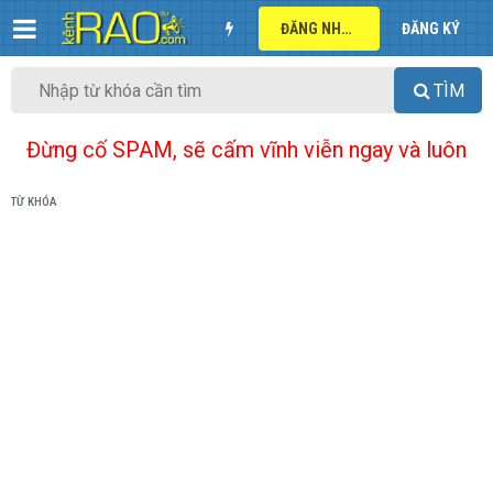
ĐĂNG NHẬP
ĐĂNG KÝ
TÌM
Đừng cố SPAM, sẽ cấm vĩnh viễn ngay và luôn
TỪ KHÓA