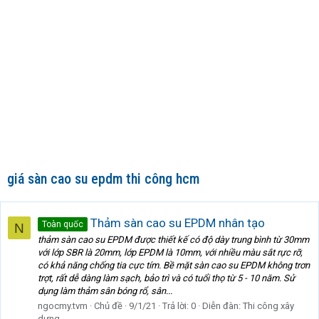
giá sàn cao su epdm thi công hcm
Thảm sàn cao su EPDM nhân tạo
Toàn quốc
N
thảm sàn cao su EPDM được thiết kế có độ dày trung bình từ 30mm
với lớp SBR là 20mm, lớp EPDM là 10mm, với nhiều màu sắt rực rỡ,
có khả năng chống tia cực tím. Bề mặt sàn cao su EPDM không trơn
trợt, rất dễ dàng làm sạch, bảo trì và có tuổi thọ từ 5 - 10 năm. Sử
dụng làm thảm sân bóng rổ, sân...
ngocmy.tvm
Chủ đề
9/1/21
Trả lời: 0
Diễn đàn:
Thi công xây
dựng