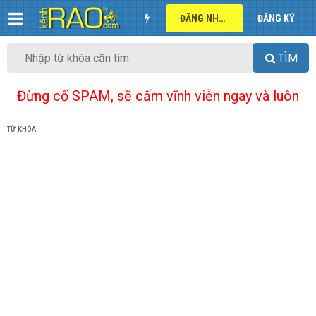
ĐĂNG NHẬP
ĐĂNG KÝ
TÌM
Đừng cố SPAM, sẽ cấm vĩnh viễn ngay và luôn
TỪ KHÓA