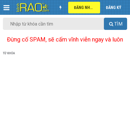
ĐĂNG NHẬP
ĐĂNG KÝ
TÌM
Đừng cố SPAM, sẽ cấm vĩnh viễn ngay và luôn
TỪ KHÓA