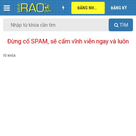
ĐĂNG NHẬP
ĐĂNG KÝ
TÌM
Đừng cố SPAM, sẽ cấm vĩnh viễn ngay và luôn
TỪ KHÓA