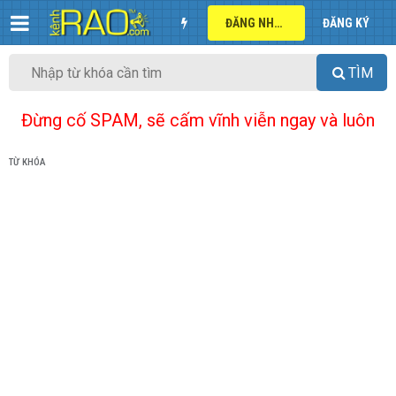
ĐĂNG NHẬP
ĐĂNG KÝ
TÌM
Đừng cố SPAM, sẽ cấm vĩnh viễn ngay và luôn
TỪ KHÓA