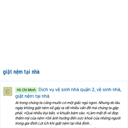
giặt nệm tại nhà
Dịch vụ vệ sinh nhà quận 2, vệ sinh nhà,
Hồ Chí Minh
C
giặt nệm tại nhà
Ai trong chúng ta cũng muốn có một giấc ngủ ngon. Nhưng do lâu
ngày không giặt nệm sẽ gây ra rất nhiều vấn đề mà chúng ta gặp
phải. +Quá nhiều bụi bẩn, vi khuẩn bám vào. +Làm mất đi vẻ đẹp
thẩm mỹ của nệm +Sẽ ảnh hưởng đến sức khoẻ của những người
trong gia đình Lợi ích khi giặt nệm tại nhà định...