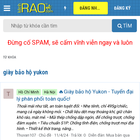
ĐĂNG NHẬP
ĐĂNG KÝ
TÌM
Đừng cố SPAM, sẽ cấm vĩnh viễn ngay và luôn
TỪ KHÓA
giày bảo hộ yukon
🔥‍Giày bảo hộ Yukon - Tuyển đại
Hồ Chí Minh
Hà Nội
T
lý phân phối toàn quốc!
Thoải mái như tất, an toàn tuyệt đối: • Nhẹ tênh, chỉ 495g/chiếc,
mang cả ngày không mỏi. • Chất liệu dệt may thoáng khí, giữ chân
khô ráo, mát mẻ. • Mũi thép chống dập ngón, đế chống trượt, chống
đâm xuyên. • Tiêu chuẩn S1P: Chống tĩnh điện, chống trượt mọi địa
hình. • Thiết kế thời trang, năng...
Thuvan107
Chủ đề
11/4/24
Trả lời: 0
Diễn đàn:
Mua bán qua