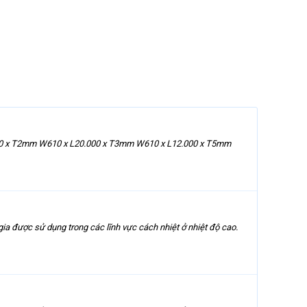
0.000 x T2mm W610 x L20.000 x T3mm W610 x L12.000 x T5mm
a được sử dụng trong các lĩnh vực cách nhiệt ở nhiệt độ cao.