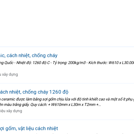
c, cách nhiệt, chống cháy
ung Quốc - Nhiệt độ: 1260 độ C - Tỷ trọng: 200kg/m3 - Kích thước: W610 x L3
ệu xây dựng
cách nhiệt, chống cháy 1260 độ
amic được làm bằng sợi gốm chịu lửa với độ tinh khiết cao và một số ít phụ gi
 nền màu trắng giấy. Quy cách: + W610mm x L30m x T2mm +...
liệu xây dựng
ợi gốm, vật liệu cách nhiệt