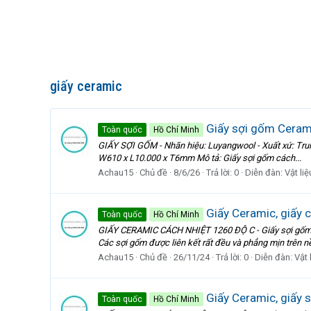
giấy ceramic
Giấy sợi gốm Cerami
Toàn quốc
Hồ Chí Minh
GIẤY SỢI GỐM - Nhãn hiệu: Luyangwool - Xuất xứ: Tr
W610 x L10.000 x T6mm Mô tả: Giấy sợi gốm cách...
Achau15
Chủ đề
8/6/26
Trả lời: 0
Diễn đàn:
Vật li
Giấy Ceramic, giấy 
Toàn quốc
Hồ Chí Minh
GIẤY CERAMIC CÁCH NHIỆT 1260 ĐỘ C - Giấy sợi gốm cer
Các sợi gốm được liên kết rất đều và phẳng mịn trên
Achau15
Chủ đề
26/11/24
Trả lời: 0
Diễn đàn:
Vật 
Giấy Ceramic, giấy s
Toàn quốc
Hồ Chí Minh