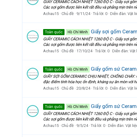
GIẤY CERAMIC CÁCH NHIỆT 1260 ĐỘ C - Giấy sợi gốm cer
Các sợi gốm được liên kết rất đều và phẳng mịn trên
Achau15
Chủ đề
9/11/24
Trả lời: 0
Diễn đàn:
Vật l
Giấy sợi gốm Cerami
Toàn quốc
Hồ Chí Minh
GIẤY CERAMIC CÁCH NHIỆT 1260 ĐỘ C - Giấy sợi gốm cer
Các sợi gốm được liên kết rất đều và phẳng mịn trên
Achau15
Chủ đề
17/10/24
Trả lời: 0
Diễn đàn:
Vật 
Giấy gốm sứ Cerami
Toàn quốc
Hồ Chí Minh
GIẤY SỢI GỐM CERAMIC CHỊU NHIỆT, CHỐNG CHÁY: Giấy b
đặc điểm tính hóa học ổn định, kháng sự ăn mòn với hầu 
Achau15
Chủ đề
20/8/24
Trả lời: 0
Diễn đàn:
Vật l
Giấy gốm sứ Ceramic
Toàn quốc
Hồ Chí Minh
GIẤY CERAMIC CÁCH NHIỆT 1260 ĐỘ C - Giấy sợi gốm cer
Các sợi gốm được liên kết rất đều và phẳng mịn trên
Achau15
Chủ đề
9/5/24
Trả lời: 0
Diễn đàn:
Vật li