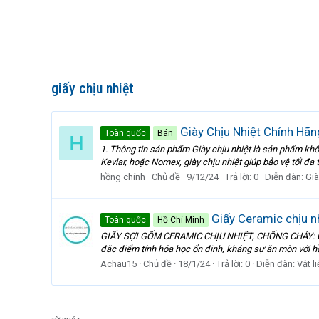
giấy chịu nhiệt
Giày Chịu Nhiệt Chính H
Toàn quốc
Bán
H
1. Thông tin sản phẩm Giày chịu nhiệt là sản phẩm khô
Kevlar, hoặc Nomex, giày chịu nhiệt giúp bảo vệ tối đa
hồng chính
Chủ đề
9/12/24
Trả lời: 0
Diễn đàn:
Già
Giấy Ceramic chịu nh
Toàn quốc
Hồ Chí Minh
GIẤY SỢI GỐM CERAMIC CHỊU NHIỆT, CHỐNG CHÁY: Giấy b
đặc điểm tính hóa học ổn định, kháng sự ăn mòn với hầu 
Achau15
Chủ đề
18/1/24
Trả lời: 0
Diễn đàn:
Vật l