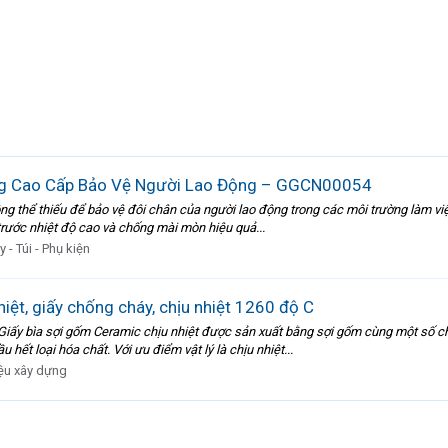
ãng Cao Cấp Bảo Vệ Người Lao Động – GGCN00054
ng thể thiếu để bảo vệ đôi chân của người lao động trong các môi trường làm việ
 trước nhiệt độ cao và chống mài mòn hiệu quả...
y - Túi - Phụ kiện
iệt, giấy chống cháy, chịu nhiệt 1260 độ C
ìa sợi gốm Ceramic chịu nhiệt được sản xuất bằng sợi gốm cùng một số chất k
hết loại hóa chất. Với ưu điểm vật lý là chịu nhiệt...
iệu xây dựng