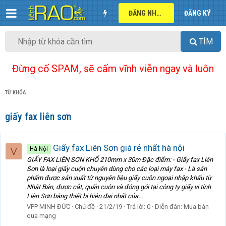
ĐĂNG NHẬP
ĐĂNG KÝ
TÌM
Đừng cố SPAM, sẽ cấm vĩnh viễn ngay và luôn
TỪ KHÓA
giấy fax liên sơn
Giấy fax Liên Sơn giá rẻ nhất hà nội
Hà Nội
V
GIẤY FAX LIÊN SƠN KHỔ 210mm x 30m Đặc điểm: - Giấy fax Liên
Sơn là loại giấy cuộn chuyên dùng cho các loại máy fax - Là sản
phẩm được sản xuất từ nguyên liệu giấy cuộn ngoại nhập khẩu từ
Nhật Bản, được cắt, quấn cuộn và đóng gói tại công ty giấy vi tính
Liên Sơn bằng thiết bị hiện đại nhất của...
VPP MINH ĐỨC
Chủ đề
21/2/19
Trả lời: 0
Diễn đàn:
Mua bán
qua mạng