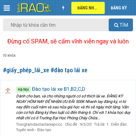
ĐĂNG NHẬP
ĐĂNG KÝ
TÌM
Đừng cố SPAM, sẽ cấm vĩnh viễn ngay và luôn
TỪ KHÓA
#giấy_phép_lái_xe #đào tạo lái xe
Đào tạo lái xe B1,B2,C,D
Hà Nội
Dành cho bạn, và cho những người có sở thích lái xe. ĐĂNG KÝ
NGAY HÔM NAY ĐỂ NHẬN ƯU ĐÃI 500K Nhanh tay đăng ký, vì từ
nay đến cuối năm và sau nữa giá học và thi sẽ ngày một tăng. Vẫn
còn cơ hội đăng ký theo luật cũ đến tháng 6. Chỉ với 1 khóa học duy
nhất chỉ có ở Trường Đại Học Phòng Cháy Chữa...
Trungtamdaotaolaixepccc
Chủ đề
9/3/20
Trả lời: 1
Diễn đàn:
Tuyển sinh - Đào tạo