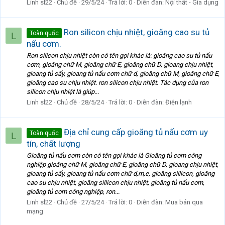
Linh sl22
Chủ đề
29/5/24
Trả lời: 0
Diễn đàn:
Nội thất - Gia dụng
Ron silicon chịu nhiệt, gioăng cao su tủ
Toàn quốc
L
nấu cơm.
Ron silicon chịu nhiệt còn có tên gọi khác là: gioăng cao su tủ nấu
cơm, gioăng chữ M, gioăng chữ E, gioăng chữ D, gioang chịu nhiệt,
gioang tủ sấy, gioang tủ nấu cơm chữ d, gioăng chữ M, gioăng chữ E,
gioăng cao su chịu nhiệt. ron silicon chịu nhiệt. Tác dụng của ron
silicon chịu nhiệt là giúp...
Linh sl22
Chủ đề
28/5/24
Trả lời: 0
Diễn đàn:
Điện lạnh
Địa chỉ cung cấp gioăng tủ nấu cơm uy
Toàn quốc
L
tín, chất lượng
Gioăng tủ nấu cơm còn có tên gọi khác là Gioăng tủ cơm công
nghiệp gioăng chữ M, gioăng chữ E, gioăng chữ D, gioang chịu nhiệt,
gioang tủ sấy, gioang tủ nấu cơm chữ d,m,e, gioăng sillicon, gioăng
cao su chịu nhiệt, gioăng sillicon chịu nhiệt, gioăng tủ nấu cơm,
gioăng tủ cơm công nghiệp, ron...
Linh sl22
Chủ đề
27/5/24
Trả lời: 0
Diễn đàn:
Mua bán qua
mạng