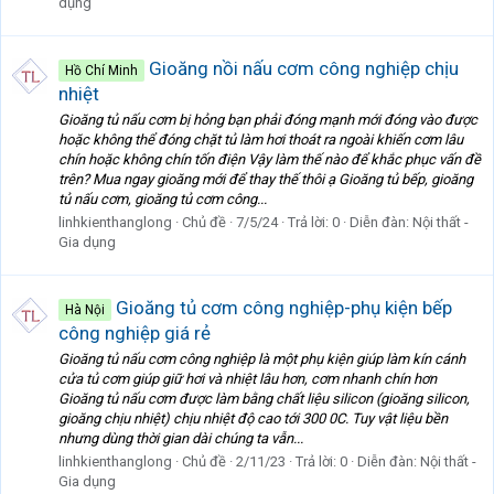
dụng
Gioăng nồi nấu cơm công nghiệp chịu
Hồ Chí Minh
nhiệt
Gioăng tủ nấu cơm bị hỏng bạn phải đóng mạnh mới đóng vào được
hoặc không thể đóng chặt tủ làm hơi thoát ra ngoài khiến cơm lâu
chín hoặc không chín tốn điện Vậy làm thế nào để khắc phục vấn đề
trên? Mua ngay gioăng mới để thay thế thôi ạ Gioăng tủ bếp, gioăng
tủ nấu cơm, gioăng tủ cơm công...
linhkienthanglong
Chủ đề
7/5/24
Trả lời: 0
Diễn đàn:
Nội thất -
Gia dụng
Gioăng tủ cơm công nghiệp-phụ kiện bếp
Hà Nội
công nghiệp giá rẻ
Gioăng tủ nấu cơm công nghiệp là một phụ kiện giúp làm kín cánh
cửa tủ cơm giúp giữ hơi và nhiệt lâu hơn, cơm nhanh chín hơn
Gioăng tủ nấu cơm được làm bằng chất liệu silicon (gioăng silicon,
gioăng chịu nhiệt) chịu nhiệt độ cao tới 300 0C. Tuy vật liệu bền
nhưng dùng thời gian dài chúng ta vẫn...
linhkienthanglong
Chủ đề
2/11/23
Trả lời: 0
Diễn đàn:
Nội thất -
Gia dụng