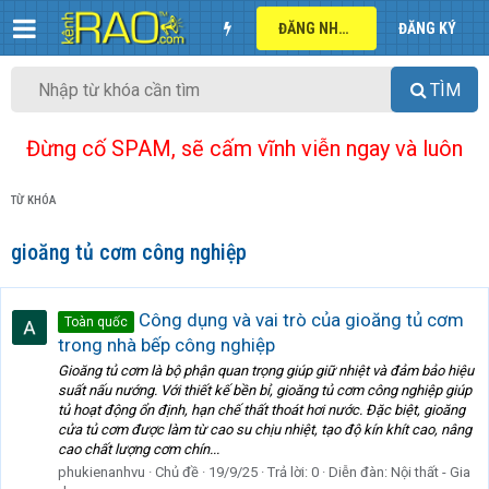
ĐĂNG NHẬP
ĐĂNG KÝ
TÌM
Đừng cố SPAM, sẽ cấm vĩnh viễn ngay và luôn
TỪ KHÓA
gioăng tủ cơm công nghiệp
Công dụng và vai trò của gioăng tủ cơm
Toàn quốc
trong nhà bếp công nghiệp
Gioăng tủ cơm là bộ phận quan trọng giúp giữ nhiệt và đảm bảo hiệu
suất nấu nướng. Với thiết kế bền bỉ, gioăng tủ cơm công nghiệp giúp
tủ hoạt động ổn định, hạn chế thất thoát hơi nước. Đặc biệt, gioăng
cửa tủ cơm được làm từ cao su chịu nhiệt, tạo độ kín khít cao, nâng
cao chất lượng cơm chín...
phukienanhvu
Chủ đề
19/9/25
Trả lời: 0
Diễn đàn:
Nội thất - Gia