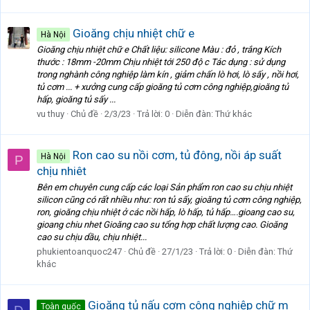
Gioăng chịu nhiệt chữ e
Hà Nội
Gioăng chịu nhiệt chữ e Chất liệu: silicone Màu : đỏ , trắng Kích
thước : 18mm -20mm Chịu nhiệt tới 250 độ c Tác dụng : sử dụng
trong nghành công nghiệp làm kín , giảm chấn lò hơi, lò sấy , nồi hơi,
tủ cơm ... + xưởng cung cấp gioăng tủ cơm công nghiệp,gioăng tủ
hấp, gioăng tủ sấy ...
vu thuy
Chủ đề
2/3/23
Trả lời: 0
Diễn đàn:
Thứ khác
Ron cao su nồi cơm, tủ đông, nồi áp suất
Hà Nội
P
chịu nhiêt
Bên em chuyên cung cấp các loại Sản phẩm ron cao su chịu nhiệt
silicon cũng có rất nhiều như: ron tủ sấy, gioăng tủ cơm công nghiệp,
ron, gioăng chịu nhiệt ở các nồi hấp, lò hấp, tủ hấp….gioang cao su,
gioang chiu nhet Gioăng cao su tổng hợp chất lượng cao. Gioăng
cao su chịu dầu, chịu nhiệt...
phukientoanquoc247
Chủ đề
27/1/23
Trả lời: 0
Diễn đàn:
Thứ
khác
Gioăng tủ nấu cơm công nghiệp chữ m
Toàn quốc