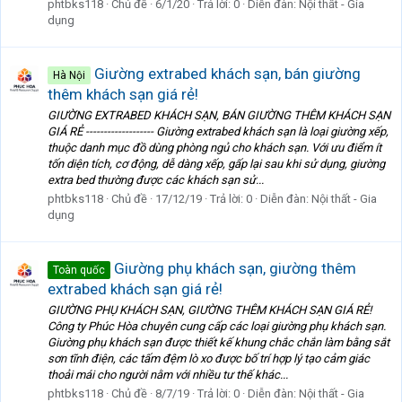
phtbks118
Chủ đề
6/1/20
Trả lời: 0
Diễn đàn:
Nội thất - Gia
dụng
Giường extrabed khách sạn, bán giường
Hà Nội
thêm khách sạn giá rẻ!
GIƯỜNG EXTRABED KHÁCH SẠN, BÁN GIƯỜNG THÊM KHÁCH SẠN
GIÁ RẺ ------------------- Giường extrabed khách sạn là loại giường xếp,
thuộc danh mục đồ dùng phòng ngủ cho khách sạn. Với ưu điểm ít
tốn diện tích, cơ động, dễ dàng xếp, gấp lại sau khi sử dụng, giường
extra bed thường được các khách sạn sử...
phtbks118
Chủ đề
17/12/19
Trả lời: 0
Diễn đàn:
Nội thất - Gia
dụng
Giường phụ khách sạn, giường thêm
Toàn quốc
extrabed khách sạn giá rẻ!
GIƯỜNG PHỤ KHÁCH SẠN, GIƯỜNG THÊM KHÁCH SẠN GIÁ RẺ!
Công ty Phúc Hòa chuyên cung cấp các loại giường phụ khách sạn.
Giường phụ khách sạn được thiết kế khung chắc chắn làm bằng sắt
sơn tĩnh điện, các tấm đệm lò xo được bố trí hợp lý tạo cảm giác
thoải mái cho người nằm với nhiều tư thế khác...
phtbks118
Chủ đề
8/7/19
Trả lời: 0
Diễn đàn:
Nội thất - Gia