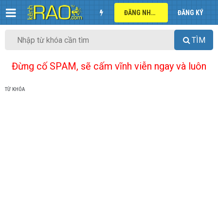
ĐĂNG NHẬP
ĐĂNG KÝ
TÌM
Đừng cố SPAM, sẽ cấm vĩnh viễn ngay và luôn
TỪ KHÓA