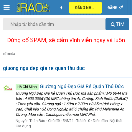
ĐĂNG NHẬP
ĐĂNG KÝ
TÌM
Đừng cố SPAM, sẽ cấm vĩnh viễn ngay và luôn
TỪ KHÓA
giuong ngu dep gia re quan thu duc
Giường Ngủ Đẹp Giá Rẻ Quận Thủ Đức
Hồ Chí Minh
Giường Ngủ Đẹp Giá Rẻ Quận Thủ Đức Mã sản phẩm : MS 0044 Giá
bán : 4.600.000đ (Gỗ MFC chống ẩm An Cường) Kích thước (DxRxC)
: Theo yêu cầu. Giường ngủ : 1.60m x 2.00m x 0.35m (dài x rộng x
cao) Chất liệu : Gỗ Công Nghiệp MFC chống ẩm Phủ Melamine An
Cường. Màu sắc : Catalogue mẫu màu MFC Phủ...
Nguyễn Thân Bảo
Chủ đề
5/5/21
Trả lời: 0
Diễn đàn:
Nội thất -
Gia dụng