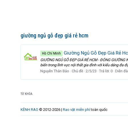
giường ngủ gỗ đẹp giá rẻ hcm
Giường Ngủ Gỗ Đẹp Giá Rẻ Hc
Hồ Chí Minh
GIƯỜNG NGỦ GỖ ĐẸP GIÁ RẺ HCM - ĐÓNG GIƯỜNG NGỦ G
biến trong lĩnh vực nội thất gia đình với kiểu dáng đa 
Nguyễn Thân Bảo
Chủ đề
2/5/23
Trả lời: 0
Diễn đà
TỪ KHÓA
KÊNH RAO
© 2012-2026 |
Rao vặt miễn phí
toàn quốc