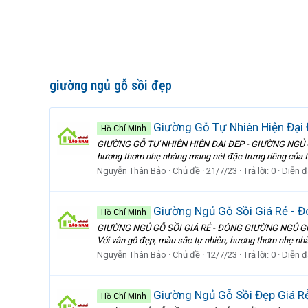
giường ngủ gỗ sồi đẹp
Giường Gỗ Tự Nhiên Hiện Đại
Hồ Chí Minh
GIƯỜNG GỖ TỰ NHIÊN HIỆN ĐẠI ĐẸP - GIƯỜNG NGỦ GỖ S
hương thơm nhẹ nhàng mang nét đặc trưng riêng của từ
Nguyễn Thân Bảo
Chủ đề
21/7/23
Trả lời: 0
Diễn đ
Giường Ngủ Gỗ Sồi Giá Rẻ - 
Hồ Chí Minh
GIƯỜNG NGỦ GỖ SỒI GIÁ RẺ - ĐÓNG GIƯỜNG NGỦ GỖ TỰ
Với vân gỗ đẹp, màu sắc tự nhiên, hương thơm nhẹ nhà
Nguyễn Thân Bảo
Chủ đề
12/7/23
Trả lời: 0
Diễn đ
Giường Ngủ Gỗ Sồi Đẹp Giá R
Hồ Chí Minh