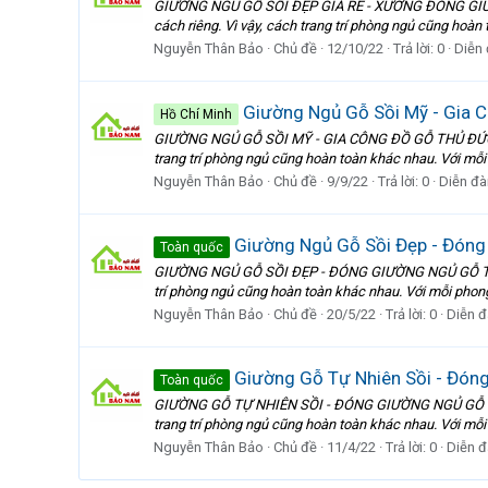
GIƯỜNG NGỦ GỖ SỒI ĐẸP GIÁ RẺ - XƯỞNG ĐÓNG GIƯỜN
cách riêng. Vì vậy, cách trang trí phòng ngủ cũng hoàn
Nguyễn Thân Bảo
Chủ đề
12/10/22
Trả lời: 0
Diễn
Giường Ngủ Gỗ Sồi Mỹ - Gia 
Hồ Chí Minh
GIƯỜNG NGỦ GỖ SỒI MỸ - GIA CÔNG ĐỒ GỖ THỦ ĐỨC >>
trang trí phòng ngủ cũng hoàn toàn khác nhau. Với mỗi
Nguyễn Thân Bảo
Chủ đề
9/9/22
Trả lời: 0
Diễn đà
Giường Ngủ Gỗ Sồi Đẹp - Đóng
Toàn quốc
GIƯỜNG NGỦ GỖ SỒI ĐẸP - ĐÓNG GIƯỜNG NGỦ GỖ TỰ NH
trí phòng ngủ cũng hoàn toàn khác nhau. Với mỗi phong
Nguyễn Thân Bảo
Chủ đề
20/5/22
Trả lời: 0
Diễn đ
Giường Gỗ Tự Nhiên Sồi - Đón
Toàn quốc
GIƯỜNG GỖ TỰ NHIÊN SỒI - ĐÓNG GIƯỜNG NGỦ GỖ TỰ N
trang trí phòng ngủ cũng hoàn toàn khác nhau. Với mỗi
Nguyễn Thân Bảo
Chủ đề
11/4/22
Trả lời: 0
Diễn đ