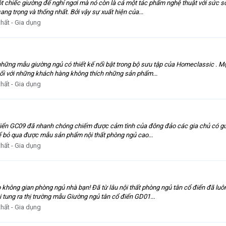
t chiếc giường để nghỉ ngơi mà nó còn là cả một tác phẩm nghệ thuật với sức số
ang trọng và thống nhất. Bởi vậy sự xuất hiện của...
thất - Gia dụng
những mẫu giường ngủ có thiết kế nổi bật trong bộ sưu tập của Homeclassic . Mộ
ối với những khách hàng không thích những sản phẩm...
thất - Gia dụng
 điển GC09 đã nhanh chóng chiếm được cảm tình của đông đảo các gia chủ có gu 
thể bỏ qua được mẫu sản phẩm nội thất phòng ngủ cao...
thất - Gia dụng
ông gian phòng ngủ nhà bạn! Đã từ lâu nội thất phòng ngủ tân cổ điển đã luôn đ
 tung ra thị trường mẫu Giường ngủ tân cổ điển GD01...
thất - Gia dụng