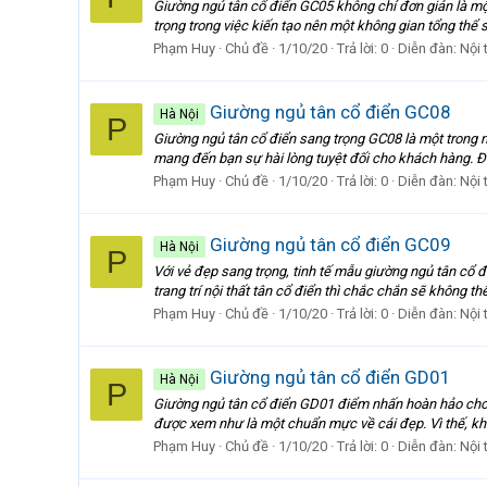
Giường ngủ tân cổ điển GC05 không chỉ đơn giản là mộ
trọng trong việc kiến tạo nên một không gian tổng thể s
Phạm Huy
Chủ đề
1/10/20
Trả lời: 0
Diễn đàn:
Nội 
Giường ngủ tân cổ điển GC08
Hà Nội
P
Giường ngủ tân cổ điển sang trọng GC08 là một trong 
mang đến bạn sự hài lòng tuyệt đối cho khách hàng. Đ
Phạm Huy
Chủ đề
1/10/20
Trả lời: 0
Diễn đàn:
Nội 
Giường ngủ tân cổ điển GC09
Hà Nội
P
Với vẻ đẹp sang trọng, tinh tế mẫu giường ngủ tân cổ
trang trí nội thất tân cổ điển thì chắc chắn sẽ không 
Phạm Huy
Chủ đề
1/10/20
Trả lời: 0
Diễn đàn:
Nội 
Giường ngủ tân cổ điển GD01
Hà Nội
P
Giường ngủ tân cổ điển GD01 điểm nhấn hoàn hảo cho kh
được xem như là một chuẩn mực về cái đẹp. Vì thế, khi
Phạm Huy
Chủ đề
1/10/20
Trả lời: 0
Diễn đàn:
Nội 