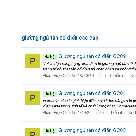
giường ngủ tân cổ điển cao cấp
Giường ngủ tân cổ điển GC09
Hà Nội
P
Với vẻ đẹp sang trọng, tinh tế mẫu giường ngủ tân cổ
trang trí nội thất tân cổ điển thì chắc chắn sẽ không 
Phạm Huy
Chủ đề
13/10/20
Trả lời: 0
Diễn đàn:
Nội
Giường ngủ tân cổ điển GC04
Hà Nội
P
Homeclassic xin giới thiệu đến quý khách hàng mẫu g
điển sang trọng, tinh tế và chất lượng nhất. Homeclas
Phạm Huy
Chủ đề
1/10/20
Trả lời: 0
Diễn đàn:
Nội 
Giường ngủ tân cổ điển GC05
Hà Nội
P