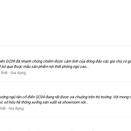
 điển GC09 đã nhanh chóng chiếm được cảm tình của đông đảo các gia chủ có gu 
thể bỏ qua được mẫu sản phẩm nội thất phòng ngủ cao...
 thất - Gia dụng
iường ngủ tân cổ điển GC04 đang rất được ưa chuộng trên thị trường. Với mon
sic sở hữu hệ thống xưởng sản xuất và showroom nội...
thất - Gia dụng