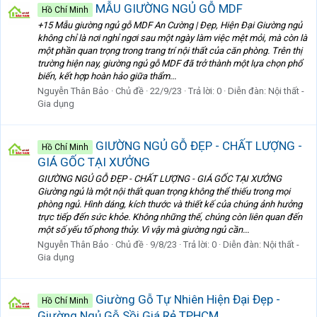
MẪU GIƯỜNG NGỦ GỖ MDF
Hồ Chí Minh
+15 Mẫu giường ngủ gỗ MDF An Cường | Đẹp, Hiện Đại Giường ngủ
không chỉ là nơi nghỉ ngơi sau một ngày làm việc mệt mỏi, mà còn là
một phần quan trọng trong trang trí nội thất của căn phòng. Trên thị
trường hiện nay, giường ngủ gỗ MDF đã trở thành một lựa chọn phổ
biến, kết hợp hoàn hảo giữa thẩm...
Nguyễn Thân Bảo
Chủ đề
22/9/23
Trả lời: 0
Diễn đàn:
Nội thất -
Gia dụng
GIƯỜNG NGỦ GỖ ĐẸP - CHẤT LƯỢNG -
Hồ Chí Minh
GIÁ GỐC TẠI XƯỞNG
GIƯỜNG NGỦ GỖ ĐẸP - CHẤT LƯỢNG - GIÁ GỐC TẠI XƯỞNG
Giường ngủ là một nội thất quan trọng không thể thiếu trong mọi
phòng ngủ. Hình dáng, kích thước và thiết kế của chúng ảnh hưởng
trực tiếp đến sức khỏe. Không những thế, chúng còn liên quan đến
một số yếu tố phong thủy. Vì vậy mà giường ngủ cần...
Nguyễn Thân Bảo
Chủ đề
9/8/23
Trả lời: 0
Diễn đàn:
Nội thất -
Gia dụng
Giường Gỗ Tự Nhiên Hiện Đại Đẹp -
Hồ Chí Minh
Giường Ngủ Gỗ Sồi Giá Rẻ TPHCM