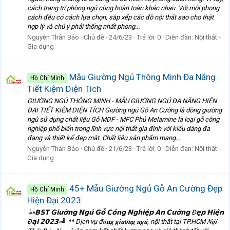
cách trang trí phòng ngủ cũng hoàn toàn khác nhau. Với mỗi phong
cách đều có cách lựa chọn, sắp xếp các đồ nội thất sao cho thật
hợp lý và chú ý phải thống nhất phong...
Nguyễn Thân Bảo
Chủ đề
24/6/23
Trả lời: 0
Diễn đàn:
Nội thất -
Gia dụng
Mẫu Giường Ngủ Thông Minh Đa Năng
Hồ Chí Minh
Tiết Kiệm Diện Tích
GIƯỜNG NGỦ THÔNG MINH - MẪU GIƯỜNG NGỦ ĐA NĂNG HIỆN
ĐẠI TIẾT KIỆM DIỆN TÍCH Giường ngủ Gỗ An Cường là dòng giường
ngủ sử dụng chất liệu Gỗ MDF - MFC Phủ Melamine là loại gỗ công
nghiệp phổ biến trong lĩnh vực nội thất gia đình với kiểu dáng đa
đạng và thiết kế đẹp mắt. Chất liệu sản phẩm mang...
Nguyễn Thân Bảo
Chủ đề
21/6/23
Trả lời: 0
Diễn đàn:
Nội thất -
Gia dụng
45+ Mẫu Giường Ngủ Gỗ An Cường Đẹp
Hồ Chí Minh
Hiện Đại 2023
╚»𝗕𝗦𝗧 𝗚𝗶𝘂̛𝗼̛̀𝗻𝗴 𝗡𝗴𝘂̉ 𝗚𝗼̂̃ 𝗖𝗼̂𝗻𝗴 𝗡𝗴𝗵𝗶𝗲̣̂𝗽 𝗔𝗻 𝗖𝘂̛𝗼̛̀𝗻𝗴 Đ𝗲̣𝗽 𝗛𝗶𝗲̣̂𝗻
Đ𝗮̣𝗶 𝟮𝟬𝟮𝟯«╝ ** Dịch vụ đ𝐨́𝐧𝐠 𝐠𝐢𝐮̛𝐨̛̀𝐧𝐠 𝐧𝐠𝐮̉, nội thất tại TP.HCM 𝑵𝒐̣̂𝒊