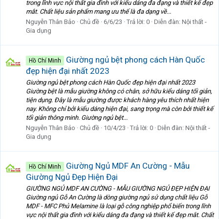
trong lĩnh vực nội thất gia đình với kiểu dáng đa đạng và thiết kế đẹp
mắt. Chất liệu sản phẩm mang ưu thế là đa dạng về...
Nguyễn Thân Bảo
Chủ đề
6/6/23
Trả lời: 0
Diễn đàn:
Nội thất -
Gia dụng
Giường ngủ bệt phong cách Hàn Quốc
Hồ Chí Minh
đẹp hiện đại nhất 2023
Giường ngủ bệt phong cách Hàn Quốc đẹp hiện đại nhất 2023
Giường bệt là mẫu giường không có chân, sở hữu kiểu dáng tối giản,
tiện dụng. Đây là mẫu giường được khách hàng yêu thích nhất hiện
nay. Không chỉ bởi kiểu dáng hiện đại, sang trọng mà còn bởi thiết kế
tối giản thông minh. Giường ngủ bệt...
Nguyễn Thân Bảo
Chủ đề
10/4/23
Trả lời: 0
Diễn đàn:
Nội thất -
Gia dụng
Giường Ngủ MDF An Cường - Mẫu
Hồ Chí Minh
Giường Ngủ Đẹp Hiện Đại
GIƯỜNG NGỦ MDF AN CƯỜNG - MẪU GIƯỜNG NGỦ ĐẸP HIỆN ĐẠI
Giường ngủ Gỗ An Cường là dòng giường ngủ sử dụng chất liệu Gỗ
MDF - MFC Phủ Melamine là loại gỗ công nghiệp phổ biến trong lĩnh
vực nội thất gia đình với kiểu dáng đa đạng và thiết kế đẹp mắt. Chất