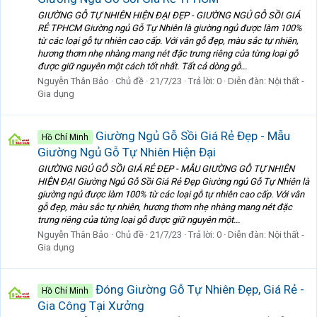
GIƯỜNG GỖ TỰ NHIÊN HIỆN ĐẠI ĐẸP - GIƯỜNG NGỦ GỖ SỒI GIÁ
RẺ TPHCM Giường ngủ Gỗ Tự Nhiên là giường ngủ được làm 100%
từ các loại gỗ tự nhiên cao cấp. Với vân gỗ đẹp, màu sắc tự nhiên,
hương thơm nhẹ nhàng mang nét đặc trưng riêng của từng loại gỗ
được giữ nguyên một cách tốt nhất. Tất cả dòng gỗ...
Nguyễn Thân Bảo
Chủ đề
21/7/23
Trả lời: 0
Diễn đàn:
Nội thất -
Gia dụng
Giường Ngủ Gỗ Sồi Giá Rẻ Đẹp - Mẫu
Hồ Chí Minh
Giường Ngủ Gỗ Tự Nhiên Hiện Đại
GIƯỜNG NGỦ GỖ SỒI GIÁ RẺ ĐẸP - MẪU GIƯỜNG GỖ TỰ NHIÊN
HIỆN ĐẠI Giường Ngủ Gỗ Sồi Giá Rẻ Đẹp Giường ngủ Gỗ Tự Nhiên là
giường ngủ được làm 100% từ các loại gỗ tự nhiên cao cấp. Với vân
gỗ đẹp, màu sắc tự nhiên, hương thơm nhẹ nhàng mang nét đặc
trưng riêng của từng loại gỗ được giữ nguyên một...
Nguyễn Thân Bảo
Chủ đề
21/7/23
Trả lời: 0
Diễn đàn:
Nội thất -
Gia dụng
Đóng Giường Gỗ Tự Nhiên Đẹp, Giá Rẻ -
Hồ Chí Minh
Gia Công Tại Xưởng