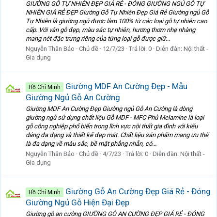
GIƯỜNG GỖ TỰ NHIÊN ĐẸP GIÁ RẺ - ĐÓNG GIƯỜNG NGỦ GỖ TỰ
NHIÊN GIÁ RẺ ĐẸP Giường Gỗ Tự Nhiên Đẹp Giá Rẻ Giường ngủ Gỗ
Tự Nhiên là giường ngủ được làm 100% từ các loại gỗ tự nhiên cao
cấp. Với vân gỗ đẹp, màu sắc tự nhiên, hương thơm nhẹ nhàng
mang nét đặc trưng riêng của từng loại gỗ được giữ...
Nguyễn Thân Bảo
Chủ đề
12/7/23
Trả lời: 0
Diễn đàn:
Nội thất -
Gia dụng
Giường MDF An Cường Đẹp - Mẫu
Hồ Chí Minh
Giường Ngủ Gỗ An Cường
Giường MDF An Cường Đẹp Giường ngủ Gỗ An Cường là dòng
giường ngủ sử dụng chất liệu Gỗ MDF - MFC Phủ Melamine là loại
gỗ công nghiệp phổ biến trong lĩnh vực nội thất gia đình với kiểu
dáng đa đạng và thiết kế đẹp mắt. Chất liệu sản phẩm mang ưu thế
là đa dạng về màu sắc, bề mặt phẳng nhẵn, có...
Nguyễn Thân Bảo
Chủ đề
4/7/23
Trả lời: 0
Diễn đàn:
Nội thất -
Gia dụng
Giường Gỗ An Cường Đẹp Giá Rẻ - Đóng
Hồ Chí Minh
Giường Ngủ Gỗ Hiện Đại Đẹp
Giường gỗ an cường GIƯỜNG GỖ AN CƯỜNG ĐẸP GIÁ RẺ - ĐÓNG