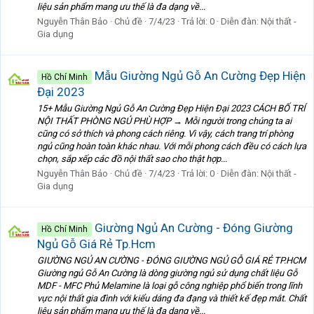
liệu sản phẩm mang ưu thế là đa dạng về...
Nguyễn Thân Bảo
Chủ đề
7/4/23
Trả lời: 0
Diễn đàn:
Nội thất -
Gia dụng
Mẫu Giường Ngủ Gỗ An Cường Đẹp Hiện
Hồ Chí Minh
Đại 2023
15+ Mẫu Giường Ngủ Gỗ An Cường Đẹp Hiện Đại 2023 CÁCH BỐ TRÍ
NỘI THẤT PHÒNG NGỦ PHÙ HỢP → Mỗi người trong chúng ta ai
cũng có sở thích và phong cách riêng. Vì vậy, cách trang trí phòng
ngủ cũng hoàn toàn khác nhau. Với mỗi phong cách đều có cách lựa
chọn, sắp xếp các đồ nội thất sao cho thật hợp...
Nguyễn Thân Bảo
Chủ đề
7/4/23
Trả lời: 0
Diễn đàn:
Nội thất -
Gia dụng
Giường Ngủ An Cường - Đóng Giường
Hồ Chí Minh
Ngủ Gỗ Giá Rẻ Tp.Hcm
GIƯỜNG NGỦ AN CƯỜNG - ĐÓNG GIƯỜNG NGỦ GỖ GIÁ RẺ TP.HCM
Giường ngủ Gỗ An Cường là dòng giường ngủ sử dụng chất liệu Gỗ
MDF - MFC Phủ Melamine là loại gỗ công nghiệp phổ biến trong lĩnh
vực nội thất gia đình với kiểu dáng đa đạng và thiết kế đẹp mắt. Chất
liệu sản phẩm mang ưu thế là đa dạng về...