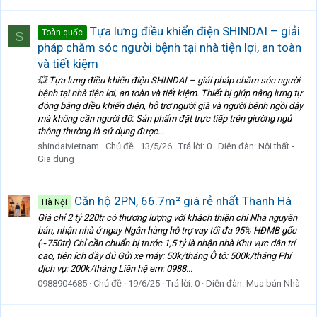
Tựa lưng điều khiển điện SHINDAI – giải
Toàn quốc
S
pháp chăm sóc người bệnh tại nhà tiện lợi, an toàn
và tiết kiệm
💥 Tựa lưng điều khiển điện SHINDAI – giải pháp chăm sóc người
bệnh tại nhà tiện lợi, an toàn và tiết kiệm. Thiết bị giúp nâng lưng tự
động bằng điều khiển điện, hỗ trợ người già và người bệnh ngồi dậy
mà không cần người đỡ. Sản phẩm đặt trực tiếp trên giường ngủ
thông thường là sử dụng được...
shindaivietnam
Chủ đề
13/5/26
Trả lời: 0
Diễn đàn:
Nội thất -
Gia dụng
Căn hộ 2PN, 66.7m² giá rẻ nhất Thanh Hà
Hà Nội
Giá chỉ 2 tỷ 220tr có thương lượng với khách thiện chí Nhà nguyên
bản, nhận nhà ở ngay Ngân hàng hỗ trợ vay tối đa 95% HĐMB gốc
(~750tr) Chỉ cần chuẩn bị trước 1,5 tỷ là nhận nhà Khu vực dân trí
cao, tiện ích đầy đủ Gửi xe máy: 50k/tháng Ô tô: 500k/tháng Phí
dịch vụ: 200k/tháng Liên hệ em: 0988...
0988904685
Chủ đề
19/6/25
Trả lời: 0
Diễn đàn:
Mua bán Nhà