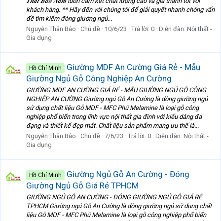
𝑻𝒉𝒂̂́𝒕 𝑩𝒂̉𝒐 𝑵𝒂𝒎 luôn cam kết chất lượng cao và giá thành tốt với
khách hàng. ** Hãy đến với chúng tôi để giải quyết nhanh chóng vấn
đề tìm kiếm đóng giường ngủ...
Nguyễn Thân Bảo
Chủ đề
10/6/23
Trả lời: 0
Diễn đàn:
Nội thất -
Gia dụng
Giường MDF An Cường Giá Rẻ - Mẫu
Hồ Chí Minh
Giường Ngủ Gỗ Công Nghiệp An Cường
GIƯỜNG MDF AN CƯỜNG GIÁ RẺ - MẪU GIƯỜNG NGỦ GỖ CÔNG
NGHIỆP AN CƯỜNG Giường ngủ Gỗ An Cường là dòng giường ngủ
sử dụng chất liệu Gỗ MDF - MFC Phủ Melamine là loại gỗ công
nghiệp phổ biến trong lĩnh vực nội thất gia đình với kiểu dáng đa
đạng và thiết kế đẹp mắt. Chất liệu sản phẩm mang ưu thế là...
Nguyễn Thân Bảo
Chủ đề
7/6/23
Trả lời: 0
Diễn đàn:
Nội thất -
Gia dụng
Giường Ngủ Gỗ An Cường - Đóng
Hồ Chí Minh
Giường Ngủ Gỗ Giá Rẻ TPHCM
GIƯỜNG NGỦ GỖ AN CƯỜNG - ĐÓNG GIƯỜNG NGỦ GỖ GIÁ RẺ
TPHCM Giường ngủ Gỗ An Cường là dòng giường ngủ sử dụng chất
liệu Gỗ MDF - MFC Phủ Melamine là loại gỗ công nghiệp phổ biến