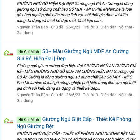
GIƯỜNG NGỦ GỖ HIỆN ĐẠI ĐẸP Giường ngủ Gỗ An Cường là dòng
giường ngủ sử dụng chất liệu Gỗ MDF - MFC Phủ Melamine là loại
gỗ công nghiệp phổ biến trong lĩnh vực nội thất gia đình với kiểu
dáng đa đạng và thiết kế đẹp mắt. Chất liệu sản...
Nguyễn Thân Bảo
Chủ đề
26/6/23
Trả lời: 0
Diễn đàn:
Nội thất -
Gia dụng
50+ Mẫu Giường Ngủ MDF An Cường
Hồ Chí Minh
Giá Rẻ, Hiện Đại | Đẹp
Giường ngủ gỗ an cường đẹp hiện đại GIƯỜNG NGỦ AN CƯỜNG GIÁ
RẺ - MẪU GIƯỜNG NGỦ GỖ MDF AN CƯỜNG HIỆN ĐẠI Giường ngủ
Gỗ An Cường là dòng giường ngủ sử dụng chất liệu Gỗ MDF - MFC
Phủ Melamine là loại gỗ công nghiệp phổ biến trong lĩnh vực nội thất
gia đình với kiểu dáng đa đạng và thiết kế đẹp...
Nguyễn Thân Bảo
Chủ đề
26/6/23
Trả lời: 0
Diễn đàn:
Nội thất -
Gia dụng
Giường Ngủ Giật Cấp - Thiết Kế Phòng
Hồ Chí Minh
Ngủ Giường Bệt
GIƯỜNG NGỦ GIẬT CẤP - THIẾT KẾ PHÒNG NGỦ GIƯỜNG BỆT Mỗi
người trong chúng ta ai cũng có sở thích và phong cách riêng. Vì vậy,