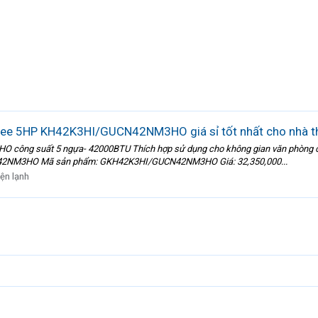
 Gree 5HP KH42K3HI/GUCN42NM3HO giá sỉ tốt nhất cho nhà t
công suất 5 ngựa- 42000BTU Thích hợp sử dụng cho không gian văn phòng công
42NM3HO Mã sản phẩm: GKH42K3HI/GUCN42NM3HO Giá: 32,350,000...
ện lạnh