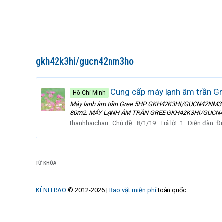
gkh42k3hi/gucn42nm3ho
Cung cấp máy lạnh âm trần
Hồ Chí Minh
Máy lạnh âm trần Gree 5HP GKH42K3HI/GUCN42NM3HO 
80m2. MÁY LẠNH ÂM TRẦN GREE GKH42K3HI/GUCN
thanhhaichau
Chủ đề
8/1/19
Trả lời: 1
Diễn đàn:
Đi
TỪ KHÓA
KÊNH RAO
© 2012-2026 |
Rao vặt miễn phí
toàn quốc