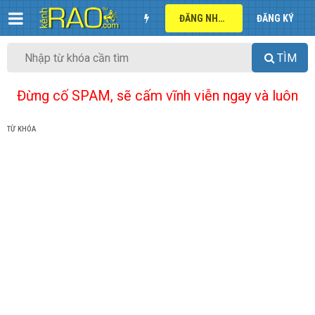
ĐĂNG NHẬP
ĐĂNG KÝ
TÌM
Đừng cố SPAM, sẽ cấm vĩnh viễn ngay và luôn
TỪ KHÓA