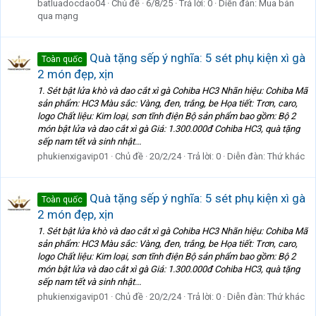
batluadocdao04
Chủ đề
6/8/25
Trả lời: 0
Diễn đàn:
Mua bán
qua mạng
Quà tặng sếp ý nghĩa: 5 sét phụ kiện xì gà
Toàn quốc
2 món đẹp, xịn
1. Sét bật lửa khò và dao cắt xì gà Cohiba HC3 Nhãn hiệu: Cohiba Mã
sản phẩm: HC3 Màu sắc: Vàng, đen, trắng, be Họa tiết: Trơn, caro,
logo Chất liệu: Kim loại, sơn tĩnh điện Bộ sản phẩm bao gồm: Bộ 2
món bật lửa và dao cắt xì gà Giá: 1.300.000đ Cohiba HC3, quà tặng
sếp nam tết và sinh nhật...
phukienxigavip01
Chủ đề
20/2/24
Trả lời: 0
Diễn đàn:
Thứ khác
Quà tặng sếp ý nghĩa: 5 sét phụ kiện xì gà
Toàn quốc
2 món đẹp, xịn
1. Sét bật lửa khò và dao cắt xì gà Cohiba HC3 Nhãn hiệu: Cohiba Mã
sản phẩm: HC3 Màu sắc: Vàng, đen, trắng, be Họa tiết: Trơn, caro,
logo Chất liệu: Kim loại, sơn tĩnh điện Bộ sản phẩm bao gồm: Bộ 2
món bật lửa và dao cắt xì gà Giá: 1.300.000đ Cohiba HC3, quà tặng
sếp nam tết và sinh nhật...
phukienxigavip01
Chủ đề
20/2/24
Trả lời: 0
Diễn đàn:
Thứ khác