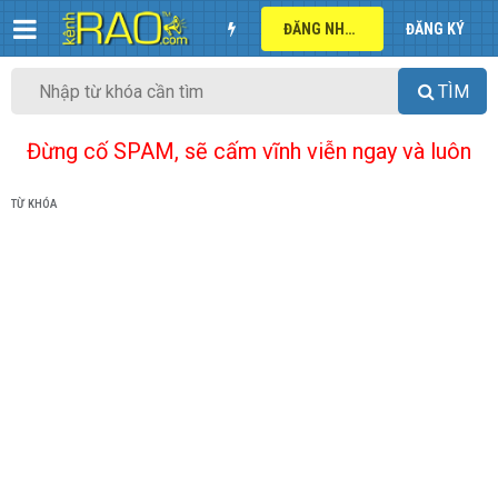
ĐĂNG NHẬP
ĐĂNG KÝ
TÌM
Đừng cố SPAM, sẽ cấm vĩnh viễn ngay và luôn
TỪ KHÓA