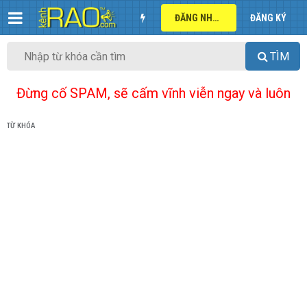
ĐĂNG NHẬP
ĐĂNG KÝ
TÌM
Đừng cố SPAM, sẽ cấm vĩnh viễn ngay và luôn
TỪ KHÓA