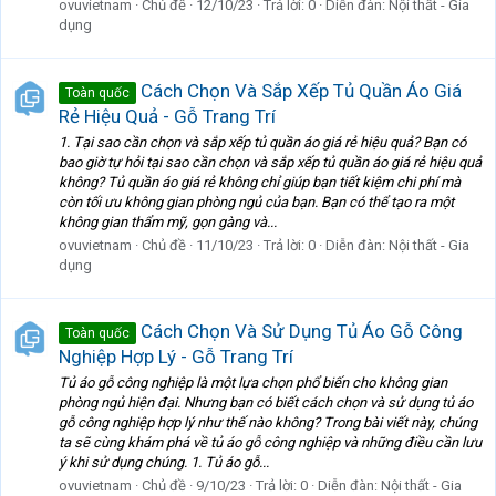
ovuvietnam
Chủ đề
12/10/23
Trả lời: 0
Diễn đàn:
Nội thất - Gia
dụng
Cách Chọn Và Sắp Xếp Tủ Quần Áo Giá
Toàn quốc
Rẻ Hiệu Quả - Gỗ Trang Trí
1. Tại sao cần chọn và sắp xếp tủ quần áo giá rẻ hiệu quả? Bạn có
bao giờ tự hỏi tại sao cần chọn và sắp xếp tủ quần áo giá rẻ hiệu quả
không? Tủ quần áo giá rẻ không chỉ giúp bạn tiết kiệm chi phí mà
còn tối ưu không gian phòng ngủ của bạn. Bạn có thể tạo ra một
không gian thẩm mỹ, gọn gàng và...
ovuvietnam
Chủ đề
11/10/23
Trả lời: 0
Diễn đàn:
Nội thất - Gia
dụng
Cách Chọn Và Sử Dụng Tủ Áo Gỗ Công
Toàn quốc
Nghiệp Hợp Lý - Gỗ Trang Trí
Tủ áo gỗ công nghiệp là một lựa chọn phổ biến cho không gian
phòng ngủ hiện đại. Nhưng bạn có biết cách chọn và sử dụng tủ áo
gỗ công nghiệp hợp lý như thế nào không? Trong bài viết này, chúng
ta sẽ cùng khám phá về tủ áo gỗ công nghiệp và những điều cần lưu
ý khi sử dụng chúng. 1. Tủ áo gỗ...
ovuvietnam
Chủ đề
9/10/23
Trả lời: 0
Diễn đàn:
Nội thất - Gia