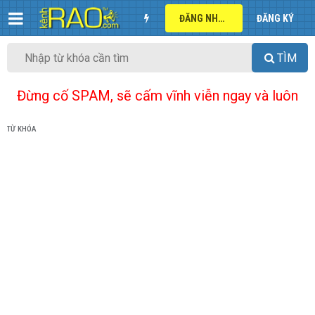
ĐĂNG NHẬP
ĐĂNG KÝ
TÌM
Đừng cố SPAM, sẽ cấm vĩnh viễn ngay và luôn
TỪ KHÓA