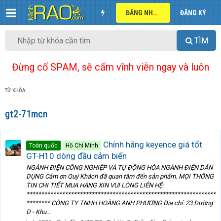
ĐĂNG NHẬP
ĐĂNG KÝ
TÌM
Đừng cố SPAM, sẽ cấm vĩnh viễn ngay và luôn
TỪ KHÓA
gt2-71mcn
Chính hãng keyence giá tốt
Toàn quốc
Hồ Chí Minh
GT-H10 dòng đầu cảm biến
NGÀNH ĐIỆN CÔNG NGHIỆP VÀ TỰ ĐỘNG HÓA NGÀNH ĐIỆN DÂN
DỤNG Cảm ơn Quý Khách đã quan tâm đến sản phẩm. MỌI THÔNG
TIN CHI TIẾT MUA HÀNG XIN VUI LÒNG LIÊN HỆ:
****************************************************************
******** CÔNG TY TNHH HOÀNG ANH PHƯƠNG Địa chỉ: 23 Đường
D - Khu...