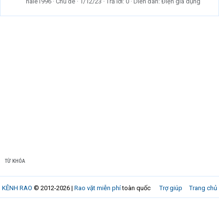
hale1996
Chủ đề
1/12/23
Trả lời: 0
Diễn đàn:
Điện gia dụng
TỪ KHÓA
KÊNH RAO
© 2012-2026 |
Rao vặt miễn phí
toàn quốc
Trợ giúp
Trang chủ