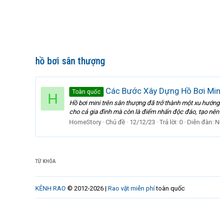
hồ bơi sân thượng
Các Bước Xây Dựng Hồ Bơi Mini
Toàn quốc
H
Hồ bơi mini trên sân thượng đã trở thành một xu hướng 
cho cả gia đình mà còn là điểm nhấn độc đáo, tạo nên 
HomeStory
Chủ đề
12/12/23
Trả lời: 0
Diễn đàn:
N
TỪ KHÓA
KÊNH RAO
© 2012-2026 |
Rao vặt miễn phí
toàn quốc