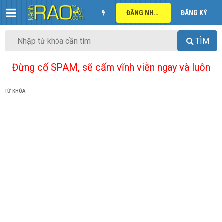
ĐĂNG NHẬP
ĐĂNG KÝ
TÌM
Đừng cố SPAM, sẽ cấm vĩnh viễn ngay và luôn
TỪ KHÓA