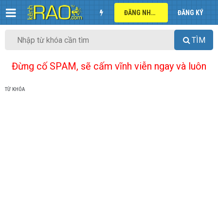
ĐĂNG NHẬP
ĐĂNG KÝ
TÌM
Đừng cố SPAM, sẽ cấm vĩnh viễn ngay và luôn
TỪ KHÓA