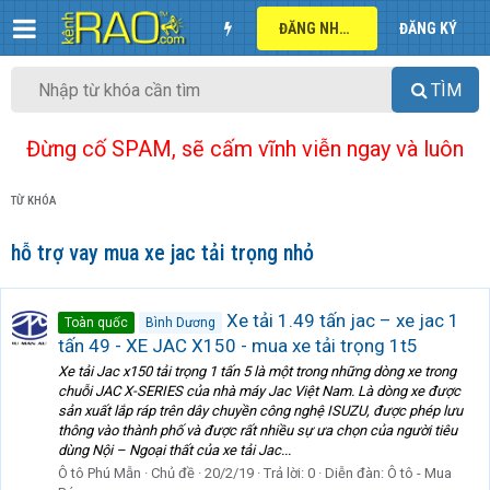
ĐĂNG NHẬP
ĐĂNG KÝ
TÌM
Đừng cố SPAM, sẽ cấm vĩnh viễn ngay và luôn
TỪ KHÓA
hỗ trợ vay mua xe jac tải trọng nhỏ
Xe tải 1.49 tấn jac – xe jac 1
Toàn quốc
Bình Dương
tấn 49 - XE JAC X150 - mua xe tải trọng 1t5
Xe tải Jac x150 tải trọng 1 tấn 5 là một trong những dòng xe trong
chuỗi JAC X-SERIES của nhà máy Jac Việt Nam. Là dòng xe được
sản xuất lắp ráp trên dây chuyền công nghệ ISUZU, được phép lưu
thông vào thành phố và được rất nhiều sự ưa chọn của người tiêu
dùng Nội – Ngoại thất của xe tải Jac...
Ô tô Phú Mẫn
Chủ đề
20/2/19
Trả lời: 0
Diễn đàn:
Ô tô - Mua