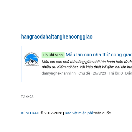
hangraodahaitangbenconggiao
Mẫu lan can nhà thờ công giáo
Hồ Chí Minh
Mẫu lan can nhà thờ công giáo chế tác hoàn toàn từ đá
nhiều ưu điểm nổi bật. Với kiểu thiết kế gồm hai lớp b
damynghekhanhlinh
Chủ đề
26/8/23
Trả lời: 0
Diễ
TỪ KHÓA
KÊNH RAO
© 2012-2026 |
Rao vặt miễn phí
toàn quốc